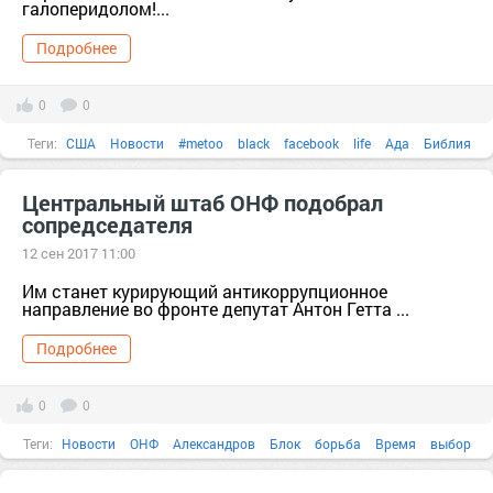
галоперидолом!...
Подробнее
0
0
Теги:
США
Новости
#metoo
black
facebook
life
Ада
Библия
Центральный штаб ОНФ подобрал
сопредседателя
12 сен 2017 11:00
Им станет курирующий антикоррупционное
направление во фронте депутат Антон Гетта ...
Подробнее
0
0
Теги:
Новости
ОНФ
Александров
Блок
борьба
Время
выбор