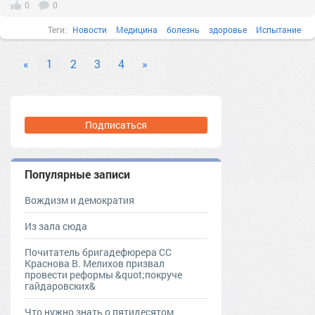
0
0
Теги:
Новости
Медицина
болезнь
здоровье
Испытание
«
1
2
3
4
»
Подписаться
Популярные записи
Вождизм и демократия
Из зала сюда
Почитатель бригадефюрера СС
Краснова В. Мелихов призвал
провести реформы &quot;покруче
гайдаровских&
Что нужно знать о пятидесятом