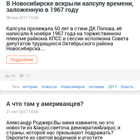
В Новосибирске вскрыли капсулу времени,
заложенную в 1967 году
08 ноя 2017 15:00
Капсула пролежала 50 лет в стене ДК Попова, её
написали 4 ноября 1967 года на торжественном
пленуме райкома КПСС и сессии исполкома Совета
депутатов трудящихся Октябрьского района
Новосибирска....
Подробнее
94
17
Теги:
история
Новости
Новосибирск
потомки
2017
Власть
Время
город
Дело
А что там у американцев?
21 окт 2017 10:00
Александр РоджерсВы меня извините, но это
новости из &laquo;светоча демократии&raquo; и
страны, которой нас призывают подражать?
Окропите их святой водичкой и угостите