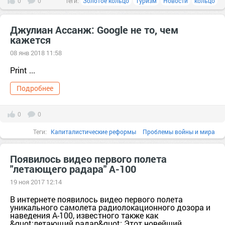
0
0
Теги:
Золотое кольцо
Туризм
Новости
кольцо
Джулиан Ассанж: Google не то, чем
кажется
08 янв 2018 11:58
Print ...
Подробнее
0
0
Теги:
Капиталистические реформы
Проблемы войны и мира
Пропаганда и СМИ
Реакция и политические репрессии
Появилось видео первого полета
"летающего радара" А-100
Условия и безопасности труда
"война с терроризмом"
think-tanks
19 ноя 2017 12:14
антикоммунизм
Викиликс
ВПК
вращающаяся дверь
В интернете появилось видео первого полета
гражданское общество
Гугл
дезинформация
дискриминация
уникального самолета радиолокационного дозора и
наведения А-100, известного также как
империализм
Интеллект
Интернет
колодка мышления
&quot;летающий радар&quot;.Этот новейший