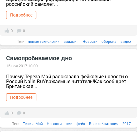
российский самолет...
корпорации
коррупция
культурный империализм
лоббизм
Подробнее
массовая слежка
милитаризм
неолиберализм
Новости
НПО
подрывная деятельность
Политика
полицейщина
0
0
права человека
правые
публичное пространство
разведка
Теги:
новые технологии
авиация
Новости
оборона
видео
разгребание грязи
системный анализ
сми
США
цензура
ЧВК
быстрый
Вода
Воздух
Время
Самопробиваемое дно
Разработка
видео
обучение
встреча
15 ноя 2017 10:00
Почему Тереза Мэй рассказала фейковые новости о
России Nalin.RuУважаемые читатели!Как сообщает
Британская...
Подробнее
0
0
Теги:
Тереза Мэй
Новости
сми
фейк
Великобритания
2017
russian
Афганистан
Британия
быль