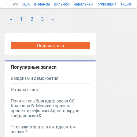
Теги:
США
финансы
Вильнюс
навальный
оппозиция
акция
Александров
ансамбль
быль
«
1
2
3
»
Подписаться
Популярные записи
Вождизм и демократия
Из зала сюда
Почитатель бригадефюрера СС
Краснова В. Мелихов призвал
провести реформы &quot;покруче
гайдаровских&
Что нужно знать о пятидесятом
псалме?