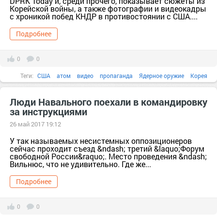
DPRK Today и, среди прочего, показывает сюжеты из
Корейской войны, а также фотографии и видеокадры
с хроникой побед КНДР в противостоянии с США....
Подробнее
0
0
Теги:
США
атом
видео
пропаганда
Ядерное оружие
Корея
КНДР
акция
ансамбль
Люди Навального поехали в командировку
за инструкциями
26 май 2017 19:12
У так называемых несистемных оппозиционеров
сейчас проходит съезд &ndash; третий &laquo;Форум
свободной России&raquo;. Место проведения &ndash;
Вильнюс, что не удивительно. Где же...
Подробнее
0
0