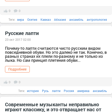
0
0
Теги:
вера
Осетия
Кавказ
Абхазия
ансамбль
антропология
Апостол
биография
Русские лапти
23 окт 2017 02:00
Почему-то лапти считаются чисто русским видом
повседневной обуви. Но это далеко не так. Конечно, в
разных странах их плели по-разному и не только из
лыка. Но сам принцип плетения обуви...
Подробнее
0
0
Теги:
история
Русь
лапти
Россия
америка
ансамбль
Белоруссия
Береста
быль
Современные музыканты неправильно
играют классику, и это отвращает нас от