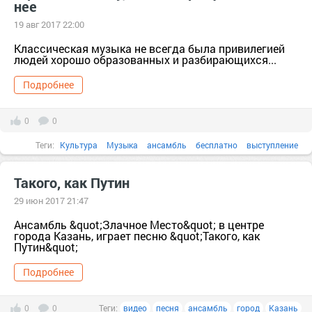
нее
19 авг 2017 22:00
Классическая музыка не всегда была привилегией
людей хорошо образованных и разбирающихся...
Подробнее
0
0
Теги:
Культура
Музыка
ансамбль
бесплатно
выступление
Дело
евро
Такого, как Путин
29 июн 2017 21:47
Ансамбль &quot;Злачное Место&quot; в центре
города Казань, играет песню &quot;Такого, как
Путин&quot;
Подробнее
0
0
Теги:
видео
песня
ансамбль
город
Казань