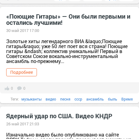
«Поющие Гитары» — Они были первыми и
остались лучшими!
30 май 2017 17:00
Золотые хиты легендарного ВИА &laquo;Поющие
гитары&raquo; уже 50 лет поет вся страна! Поющие
гитары &ndash; коллектив уникальный! Первый в
Советском Союзе вокально-инструментальный
ансамбль по-прежнему...
Подробнее
0
0
Теги:
музыканты
видео
песня
ссср
ансамбль
быль
Время
группа
дом
Ядерный удар по США. Видео КНДР
26 май 2017 21:03
Изначально видео было опубликовано на сайте