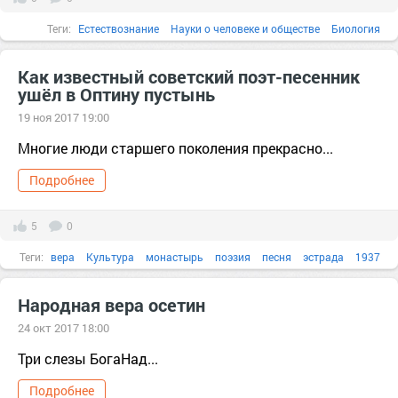
Теги:
Естествознание
Науки о человеке и обществе
Биология
гуманитарное знание
естественные науки
Интеллект
Культура
Как известный советский поэт-песенник
ушёл в Оптину пустынь
понимание
Философия
эволюция
pdf
анализ
ансамбль
19 ноя 2017 19:00
борода
быль
Многие люди старшего поколения прекрасно...
Подробнее
5
0
Теги:
вера
Культура
монастырь
поэзия
песня
эстрада
1937
ансамбль
Баку
Библия
Бог
Народная вера осетин
24 окт 2017 18:00
Три слезы БогаНад...
Подробнее