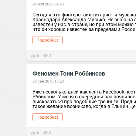
24 ноя 2018 09:20
Сегодня это фингерстайл-гитарист и музыка
Краснодара Александр Мисько. Не знаю на 
известен у нас в стране, но при этом можно 
что он хорошо известен за пределами России
Подробнее
0
3
Феномен Тони Роббинсов
05 сен 2018 13:20
Уже несколько дней как лента Facebook пест
Рббинсом. У меня в очередной раз появило
высказаться про подобные тренинги. Пред
такое желание возникало, когда в Ельцин Цен
Подробнее
0
0