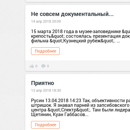
Не совсем документальный...
14 апр 2018 20:00
15 марта 2018 года в музее-заповеднике &q
крепость&quot; состоялась презентация до
фильма &quot;Кузнецкий рубеж&quot;. ...
Подробнее
0
0
Приятно
13 апр 2018 18:30
Русин 13.04.2018 14:23 Так, объективности 
штришок. Я знавал парней из запсибовског
центра &quot;Спектр&quot;. Там были лиде
Щетинин, Куан Габбасов...
Подробнее