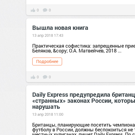
0
0
Вышла новая книга
13 апр 2018 17:43
Практическая софистика: запрещенные прие
Беляков, &copy; О.А. Матвейчев, 2018 ...
Подробнее
0
0
Daily Express предупредила британц
«странных» законах России, котор
нарушать
13 апр 2018 11:00
Британцы, планирующие посетить чемпиона
футболу в России, должны беспокоиться не 
местных хулиганах, пишет Daily Express. По 