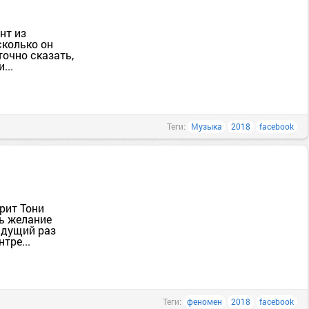
нт из
сколько он
точно сказать,
...
Теги:
Музыка
2018
facebook
рит Тони
сь желание
ыдущий раз
тре...
Теги:
феномен
2018
facebook