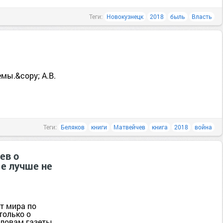
Теги:
Новокузнецк
2018
быль
Власть
мы.&copy; А.В.
Теги:
Беляков
книги
Матвейчев
книга
2018
война
ев о
ые лучше не
т мира по
только о
словам газеты,