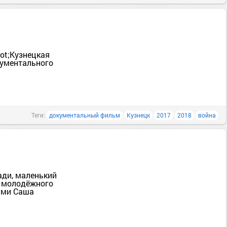
uot;Кузнецкая
кументального
Теги:
документальный фильм
Кузнецк
2017
2018
война
ради, маленький
о молодёжного
рами Саша