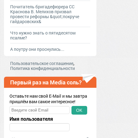
Почитатель бригадефюрера СС
Краснова В. Мелихов призвал
провести реформы &quot;покруче
гайдаровских&
Что нужно знать о пятидесятом
псалме?
А поутру они проснулись...
,
Пользовательское соглашение
Политика конфиденциальности
Первый раз на Media соль?
Оставьте нам свой E-Mail и мы завтра
пришлём вам самое интересное!
OK
Имя пользователя