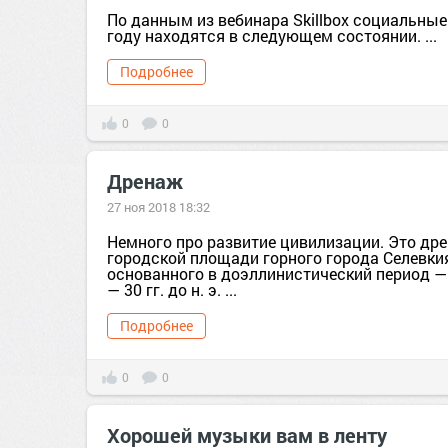
По данным из вебинара Skillbox социальные
году находятся в следующем состоянии. ...
Подробнее
0
0
Дренаж
27 ноя 2018 18:32
Немного про развитие цивилизации. Это др
городской площади горного города Селевкия
основанного в доэллинистический период —
— 30 гг. до н. э. ...
Подробнее
0
0
Хорошей музыки вам в ленту