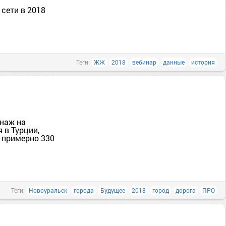
 сети в 2018
Теги:
ЖЖ
2018
вебинар
данные
история
енаж на
 в Турции,
 примерно 330
Теги:
Новоуральск
города
Будущее
2018
город
дорога
ПРО