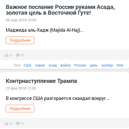
Россия
Иран
Трамп
Асад
выбор
Важное послание России руками Асада,
золотая цель в Восточной Гуте!
06 мар 2018 10:00
Маджида аль-Хадж (Majida Al-Haj)...
Подробнее
0
0
Теги:
США
сирия
Асад
война
Россия
цель
sunday
time
Контрнаступление Трампа
23 фев 2018 12:00
В конгрессе США разгорается скандал вокруг...
Подробнее
0
0