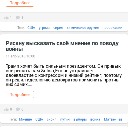
Подробнее
1
1
Теги:
США
угроза
сирия
химическое оружие
провокации
Россия
апокалипсис
автобус
алеппо
Асад
Рискну высказать своё мнение по поводу
войны
11 апр 2018 10:00
Трамп хочет быть сильным президентом. Он привык
все решать сам.&nbsp;Его не устраивает
двоевластие с конгрессом и низкий рейтинг, поэтому
он решил идеологию демократов применить против
них самих....
Подробнее
0
0
Теги:
Мнение
США
сирия
путин
выборы
война
Матвейчев