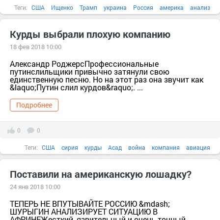
Теги:
США
Ищенко
Трамп
украина
Россия
америка
анализ
Асад
быль
Курды выбрали плохую компанию
18 фев 2018 10:00
Александр РоджерсПрофессиональные
путинслильщики привычно затянули свою
единственную песню. Но на этот раз она звучит как
&laquo;Путин слил курдов&raquo;. ...
Подробнее
0
0
Теги:
США
сирия
курды
Асад
война
компания
авиация
армия
архив
Поставили на американскую лошадку?
24 янв 2018 10:00
ТЕПЕРЬ НЕ ВПУТЫВАЙТЕ РОССИЮ &mdash;
ШУРЫГИН АНАЛИЗИРУЕТ СИТУАЦИЮ В
АФРИНЕЖесткий, язвительный и очень точный