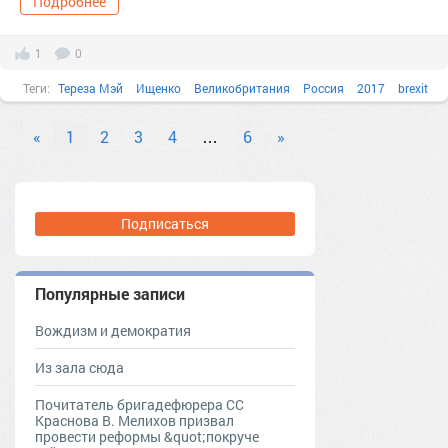
Подробнее
1
0
Теги:
Тереза Мэй
Ищенко
Великобритания
Россия
2017
brexit
Асад
Британия
Вашингтон
«
1
2
3
4
…
6
»
Подписаться
Популярные записи
Вождизм и демократия
Из зала сюда
Почитатель бригадефюрера СС
Краснова В. Мелихов призвал
провести реформы &quot;покруче