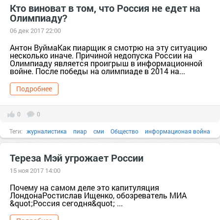
Кто виноват в том, что Россия не едет на
Олимпиаду?
06 дек 2017 22:00
Антон ВуймаКак пиарщик я смотрю на эту ситуацию
несколько иначе. Причиной недопуска России на
Олимпиаду является проигрыш в информационной
войне. После победы на олимпиаде в 2014 на...
Подробнее
0
0
Теги:
журналистика
пиар
сми
Общество
информационая война
армия
Асад
Власть
война
государство
Тереза Мэй угрожает России
15 ноя 2017 14:00
Почему на самом деле это капитуляция
ЛондонаРостислав Ищенко, обозреватель МИА
&quot;Россия сегодня&quot; ...