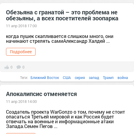
Обезьяна с гранатой – это проблема не
обезьяны, а всех посетителей зоопарка
11 апр 2018 17:00
когда пушек скапливается слишком много, они
начинают стрелять самиАлександр Халдей ...
Подробнее
0
0
Теги:
Ближний Восток
США
сирия
запад
Трамп
война
санкции
зоопарк
проблема
америка
Асад
Атмосфера
Апокалипсис отменяется
11 апр 2018 14:00
Создатель проекта WarGonzo о том, почему не стоит
опасаться Третьей мировой и как Россия будет
отвечать на военные и информационные атаки
Запада.Семен Пегов ...