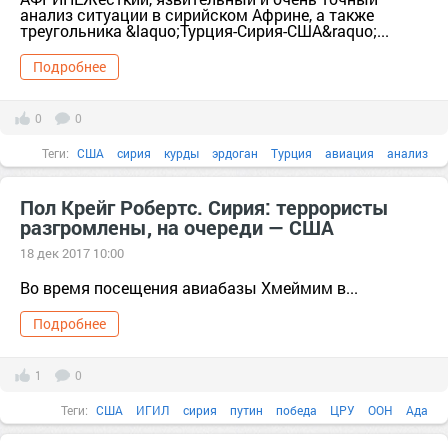
анализ ситуации в сирийском Африне, а также
треугольника &laquo;Турция-Сирия-США&raquo;...
Подробнее
0
0
Теги:
США
сирия
курды
эрдоган
Турция
авиация
анализ
Асад
Вода
Пол Крейг Робертс. Сирия: террористы
разгромлены, на очереди — США
18 дек 2017 10:00
Во время посещения авиабазы Хмеймим в...
Подробнее
1
0
Теги:
США
ИГИЛ
сирия
путин
победа
ЦРУ
ООН
Ада
америка
Асад
Будущее
быль