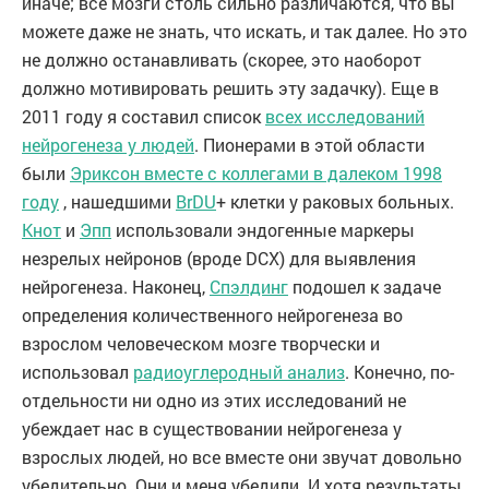
иначе; все мозги столь сильно различаются, что вы
можете даже не знать, что искать, и так далее. Но это
не должно останавливать (скорее, это наоборот
должно мотивировать решить эту задачку). Еще в
2011 году я составил список
всех исследований
нейрогенеза у людей
. Пионерами в этой области
были
Эриксон вместе с коллегами в далеком 1998
году
, нашедшими
BrDU
+ клетки у раковых больных.
Кнот
и
Эпп
использовали эндогенные маркеры
незрелых нейронов (вроде DCX) для выявления
нейрогенеза. Наконец,
Спэлдинг
подошел к задаче
определения количественного нейрогенеза во
взрослом человеческом мозге творчески и
использовал
радиоуглеродный анализ
. Конечно, по-
отдельности ни одно из этих исследований не
убеждает нас в существовании нейрогенеза у
взрослых людей, но все вместе они звучат довольно
убедительно. Они и меня убедили. И хотя результаты