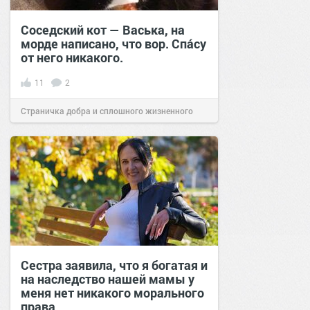
Соседский кот — Васька, на
морде написано, что вор. Спáсу
от него никакого.
11
2
Страничка добра и сплошного жизненного
позитива!
13:34
31 май 2023
Сестра заявила, что я богатая и
на наследство нашей мамы у
меня нет никакого морального
права