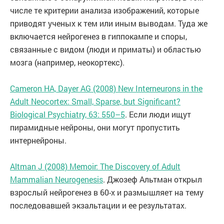
числе те критерии анализа изображений, которые
приводят ученых к тем или иным выводам. Туда же
включается нейрогенез в гиппокампе и споры,
связанные с видом (люди и приматы) и областью
мозга (например, неокортекс).
Cameron HA, Dayer AG (2008) New Interneurons in the
Adult Neocortex: Small, Sparse, but Significant?
Biological Psychiatry, 63: 550–5
. Если люди ищут
пирамидные нейроны, они могут пропустить
интернейроны.
Altman J (2008) Memoir: The Discovery of Adult
Mammalian Neurogenesis
. Джозеф Альтман открыл
взрослый нейрогенез в 60-х и размышляет на тему
последовавшей экзальтации и ее результатах.