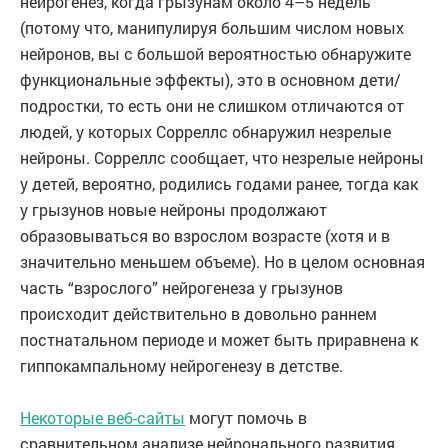
нейрогенез, когда грызунам около 4–5 недель
(потому что, манипулируя большим числом новых
нейронов, вы с большой вероятностью обнаружите
функциональные эффекты), это в основном дети/
подростки, то есть они не слишком отличаются от
людей, у которых Сорреллс обнаружил незрелые
нейроны. Сорреллс сообщает, что незрелые нейроны
у детей, вероятно, родились годами ранее, тогда как
у грызунов новые нейроны продолжают
образовываться во взрослом возрасте (хотя и в
значительно меньшем объеме). Но в целом основная
часть “взрослого” нейрогенеза у грызунов
происходит действительно в довольно раннем
постнатальном периоде и может быть приравнена к
гиппокампальному нейрогенезу в детстве.
Некоторые веб-сайты
могут помочь в
сравнительном анализе нейронального развития