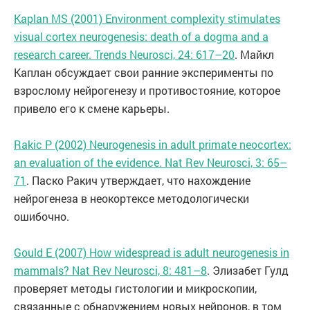
Kaplan MS (2001) Environment complexity stimulates
visual cortex neurogenesis: death of a dogma and a
research career. Trends Neurosci, 24: 617–20
. Майкл
Каплан обсуждает свои ранние эксперименты по
взрослому нейрогенезу и противостояние, которое
привело его к смене карьеры.
Rakic P (2002) Neurogenesis in adult primate neocortex:
an evaluation of the evidence. Nat Rev Neurosci, 3: 65–
71
. Паско Ракич утверждает, что нахождение
нейрогенеза в неокортексе методологически
ошибочно.
Gould E (2007) How widespread is adult neurogenesis in
mammals? Nat Rev Neurosci, 8: 481–8
. Элизабет Гулд
проверяет методы гистологии и микроскопии,
связанные с обнаружением новых нейронов, в том