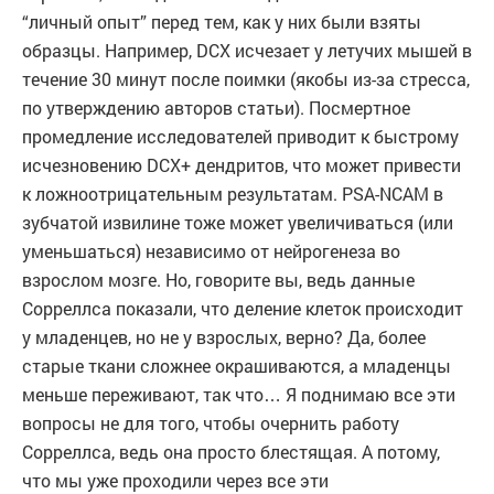
“личный опыт” перед тем, как у них были взяты
образцы. Например, DCX исчезает у летучих мышей в
течение 30 минут после поимки (якобы из-за стресса,
по утверждению авторов статьи). Посмертное
промедление исследователей приводит к быстрому
исчезновению DCX+ дендритов, что может привести
к ложноотрицательным результатам. PSA-NCAM в
зубчатой извилине тоже может увеличиваться (или
уменьшаться) независимо от нейрогенеза во
взрослом мозге. Но, говорите вы, ведь данные
Сорреллса показали, что деление клеток происходит
у младенцев, но не у взрослых, верно? Да, более
старые ткани сложнее окрашиваются, а младенцы
меньше переживают, так что… Я поднимаю все эти
вопросы не для того, чтобы очернить работу
Сорреллса, ведь она просто блестящая. А потому,
что мы уже проходили через все эти