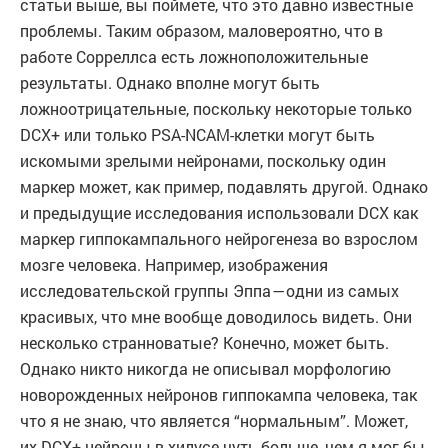
статьи выше, вы поймете, что это давно известные
проблемы. Таким образом, маловероятно, что в
работе Сорреллса есть ложноположительные
результаты. Однако вполне могут быть
ложноотрицательные, поскольку некоторые только
DCX+ или только PSA-NCAM-клетки могут быть
искомыми зрелыми нейронами, поскольку один
маркер может, как пример, подавлять другой. Однако
и предыдущие исследования использовали DCX как
маркер гиппокампального нейрогенеза во взрослом
мозге человека. Например, изображения
исследовательской группы Эппа — одни из самых
красивых, что мне вообще доводилось видеть. Они
несколько странноватые? Конечно, может быть.
Однако никто никогда не описывал морфологию
новорожденных нейронов гиппокампа человека, так
что я не знаю, что является “нормальным”. Может,
их DCX+ нейроны в хилусе чуть больше, чем я мог бы