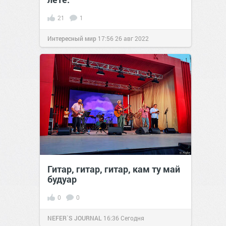
21
1
Интересный мир
17:56
26 авг 2022
Гитар, гитар, гитар, кам ту май
будуар
0
0
NEFER`S JOURNAL
16:36
Сегодня