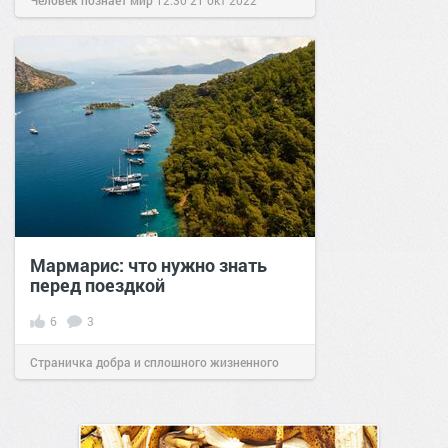
Человек познаёт мир
12:30
21 окт 2022
Мармарис: что нужно знать
перед поездкой
6
3
Страничка добра и сплошного жизненного
позитива!
19:32
16 мар 2024