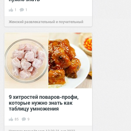
1
1
Женский развлекательный и поучительный
сайт.
20:59
22 апр 2022
9 хитростей поваров-профи,
которые нужно знать как
таблицу умножения
85
9