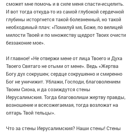
сможет мне помочь и в силе меня спасти-исцелить.
И вот тогда откуда-то из самой глубокой сердечной
глубины исторгнется такой болезненный, но такой
необходимый плач: «Помилуй мя, Боже, по велицей
милости Твоей и по множеству щедрот Твоих очисти
беззаконие мое».
И главное! «Не отвержи мене от лица Твоего и Духа
Твоего Святаго не отыми от мене». Ведь «Жертва
Богу дух сокрушен; сердце сокрушенно и смиренно
Бог не уничижит. Ублажи, Господи, благоволением
Твоим Сиона, и да созиждутся стены
Иерусалимския. Тогда благоволиши жертву правды,
возношение и всесожегаемая, тогда возложат на
олтарь Твой тельцы».
Что за стены Иерусалимския? Наши стены! Стены