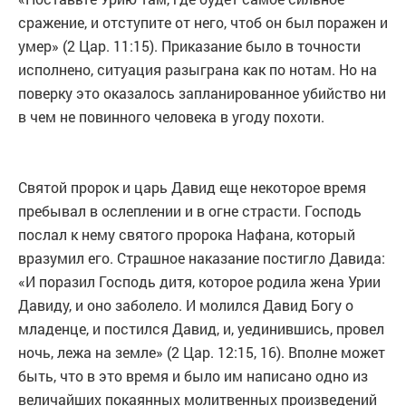
сражение, и отступите от него, чтоб он был поражен и
умер» (2 Цар. 11:15). Приказание было в точности
исполнено, ситуация разыграна как по нотам. Но на
поверку это оказалось запланированное убийство ни
в чем не повинного человека в угоду похоти.
Святой пророк и царь Давид еще некоторое время
пребывал в ослеплении и в огне страсти. Господь
послал к нему святого пророка Нафана, который
вразумил его. Страшное наказание постигло Давида:
«И поразил Господь дитя, которое родила жена Урии
Давиду, и оно заболело. И молился Давид Богу о
младенце, и постился Давид, и, уединившись, провел
ночь, лежа на земле» (2 Цар. 12:15, 16). Вполне может
быть, что в это время и было им написано одно из
величайших покаянных молитвенных произведений