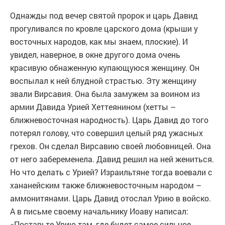
Однажды под вечер святой пророк и царь Давид
прогуливался по кровле царского дома (крыши у
восточных народов, как мы знаем, плоские). И
увидел, наверное, в окне другого дома очень
красивую обнаженную купающуюся женщину. Он
воспылал к ней блудной страстью. Эту женщину
звали Вирсавия. Она была замужем за воином из
армии Давида Урией Хеттеянином (хетты –
ближневосточная народность). Царь Давид до того
потерял голову, что совершил целый ряд ужасных
грехов. Он сделал Вирсавию своей любовницей. Она
от него забеременела. Давид решил на ней жениться.
Но что делать с Урией? Израильтяне тогда воевали с
хананейским также ближневосточным народом –
аммонитянами. Царь Давид отослал Урию в войско.
А в письме своему начальнику Иоаву написал:
«Поставьте Урию там, где будет самое сильное