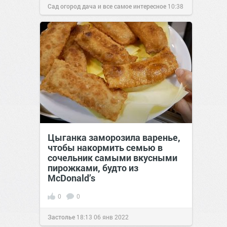
Сад огород дача и все самое интересное
10:38
03 ноя 2016
Цыганка заморозила варенье,
чтобы накормить семью в
сочельник самыми вкусными
пирожками, будто из
McDonald’s
0
0
Застолье
18:13
06 янв 2022