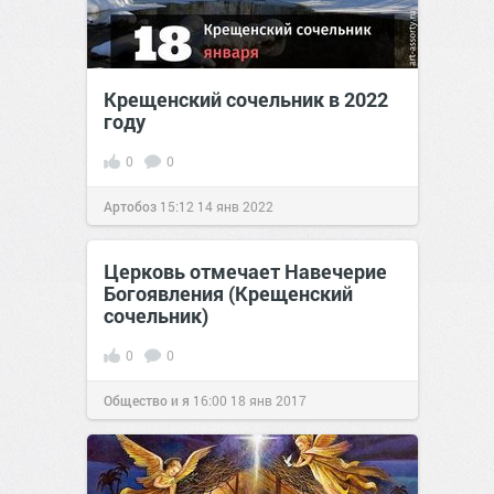
Крещенский сочельник в 2022
году
0
0
Артобоз
15:12
14 янв 2022
Церковь отмечает Навечерие
Богоявления (Крещенский
сочельник)
0
0
Общество и я
16:00
18 янв 2017