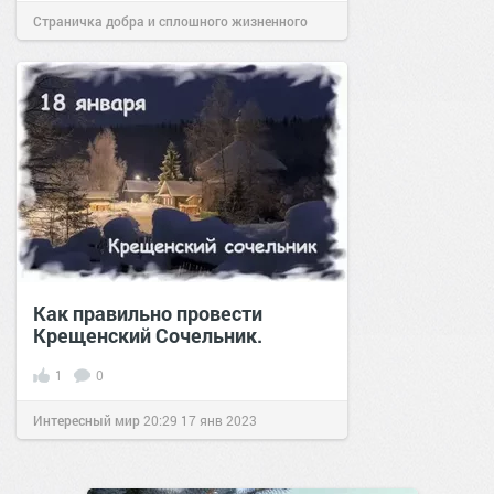
Страничка добра и сплошного жизненного
позитива!
15:00
06 янв 2022
Как правильно провести
Крещенский Сочельник.
1
0
Интересный мир
20:29
17 янв 2023