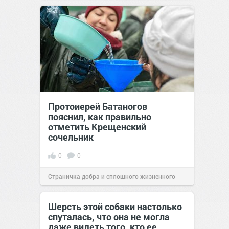
Протоиерей Батаногов
пояснил, как правильно
отметить Крещенский
сочельник
0
0
Страничка добра и сплошного жизненного
позитива!
17:52
18 янв 2022
Шерсть этой собаки настолько
спуталась, что она не могла
даже видеть того, кто ее