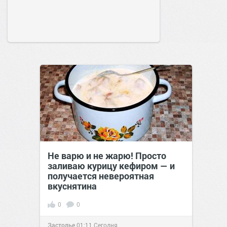
Не варю и не жарю! Просто
заливаю курицу кефиром — и
получается невероятная
вкуснятина
0
0
Застолье
01:11
Сегодня