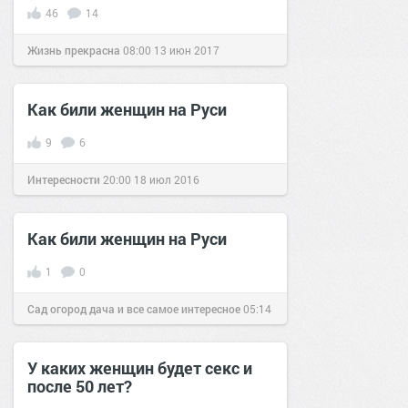
46
14
Жизнь прекрасна
08:00
13 июн 2017
Как били женщин на Руси
9
6
Интересности
20:00
18 июл 2016
Как били женщин на Руси
1
0
Сад огород дача и все самое интересное
05:14
16 июл 2016
У каких женщин будет секс и
после 50 лет?