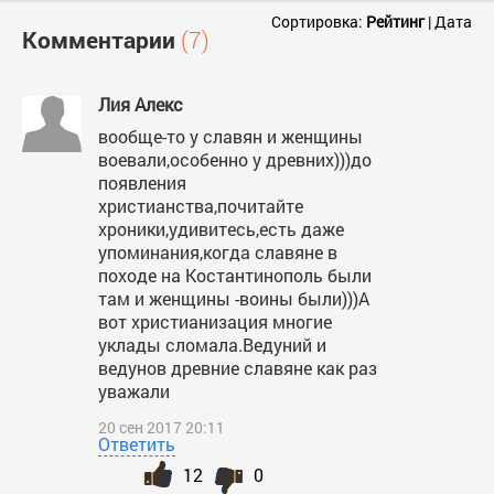
Сортировка:
Рейтинг
|
Дата
Комментарии
(7)
Лия Алекс
вообще-то у славян и женщины
воевали,особенно у древних)))до
появления
христианства,почитайте
хроники,удивитесь,есть даже
упоминания,когда славяне в
походе на Костантинополь были
там и женщины -воины были)))А
вот христианизация многие
уклады сломала.Ведуний и
ведунов древние славяне как раз
уважали
20 сен 2017 20:11
Ответить
12
0