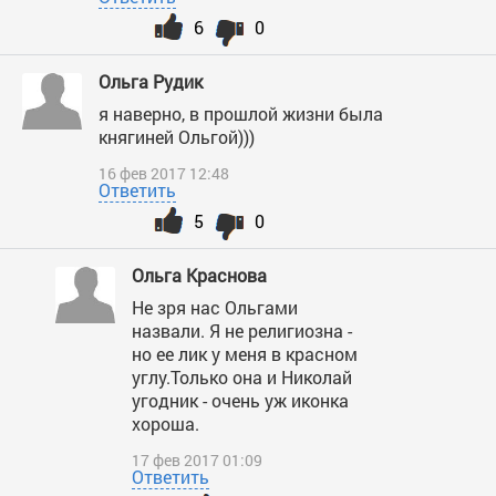
6
0
Ольга Рудик
я наверно, в прошлой жизни была
княгиней Ольгой)))
16 фев 2017 12:48
Ответить
5
0
Ольга Краснова
Не зря нас Ольгами
назвали. Я не религиозна -
но ее лик у меня в красном
углу.Только она и Николай
угодник - очень уж иконка
хороша.
17 фев 2017 01:09
Ответить