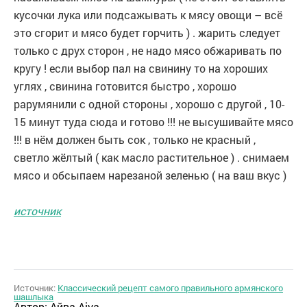
кусочки лука или подсажывать к мясу овощи – всё
это сгорит и мясо будет горчить ) . жарить следует
только с друх сторон , не надо мясо обжаривать по
кругу ! если выбор пал на свинину то на хороших
углях , свинина готовится быстро , хорошо
рарумянили с одной стороны , хорошо с другой , 10-
15 минут туда сюда и готово !!! не высушивайте мясо
!!! в нём должен быть сок , только не красный ,
светло жёлтый ( как масло растительное ) . снимаем
мясо и обсыпаем нарезаной зеленью ( на ваш вкус )
источник
Источник:
Классический рецепт самого правильного армянского
шашлыка
Автор:
Айва Aiva