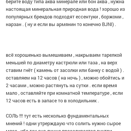
берите воду типа аква минерале или бон аква , нужна
настоящая минеральная природная вода ! хорошо из
популярных брендов подходят ессентуки , боржоми ,
нарзан . ( ну и если вы армянин то конечно BJNI) .
всё хорошенько вымешиваем , накрываем тарелкой
меньшей по диаметру кастрюли или таза , на верх
ставим гнёт ( камень от засолки или банку с водой ) .
оставляем на 12 часов ( на ночь ) , можно обойтись и
2 часами , можно растянуть на сутки . если время
мало , оставляйте при комнатной температуре , если
12 часов есть в запасе то в холодильник .
СОЛЬ !!! тут есть несколько фундаментальных
мнений ! одни утрерждаую что солить нужно сырое
мясо , ибо так оно лучше просаливается внутри .