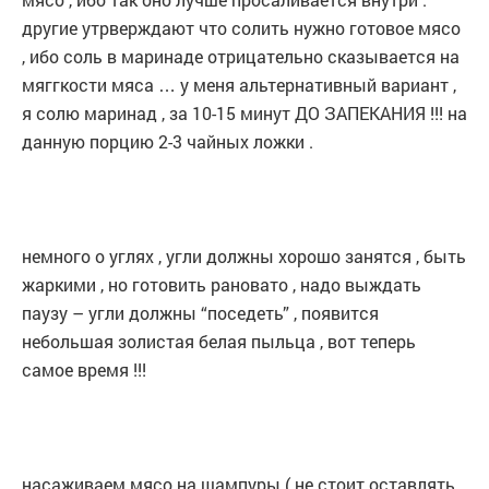
другие утрверждают что солить нужно готовое мясо
, ибо соль в маринаде отрицательно сказывается на
мяггкости мяса … у меня альтернативный вариант ,
я солю маринад , за 10-15 минут ДО ЗАПЕКАНИЯ !!! на
данную порцию 2-3 чайных ложки .
немного о углях , угли должны хорошо занятся , быть
жаркими , но готовить рановато , надо выждать
паузу – угли должны “поседеть” , появится
небольшая золистая белая пыльца , вот теперь
самое время !!!
насаживаем мясо на шампуры ( не стоит оставлять