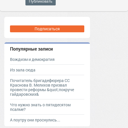
Публиковать
Подписаться
Популярные записи
Вождизм и демократия
Из зала сюда
Почитатель бригадефюрера СС
Краснова В. Мелихов призвал
провести реформы &quot;покруче
гайдаровских&
Что нужно знать о пятидесятом
псалме?
А поутру они проснулись...