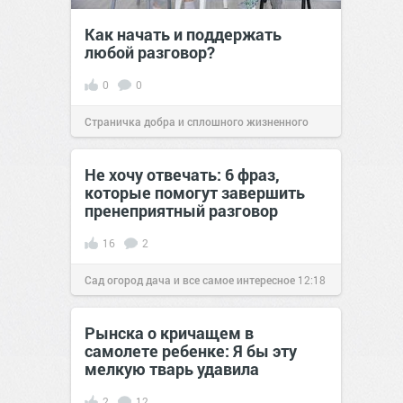
Как начать и поддержать
любой разговор?
0
0
Страничка добра и сплошного жизненного
позитива!
23:06
12 мар 2024
Не хочу отвечать: 6 фраз,
которые помогут завершить
пренеприятный разговор
16
2
Сад огород дача и все самое интересное
12:18
05 июл 2018
Рынска о кричащем в
самолете ребенке: Я бы эту
мелкую тварь удавила
2
12