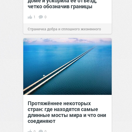
доме и ускорила её отъезд,
четко обозначив границы
1
0
Страничка добра и сплошного жизненного
позитива!
00:28
07 авг 2026
Протяжённее некоторых
стран: где находятся самые
длинные мосты мира и что они
соединяют
0
0