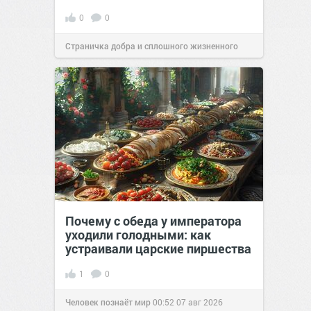
0
0
Страничка добра и сплошного жизненного
позитива!
00:29
07 авг 2026
Почему с обеда у императора
уходили голодными: как
устраивали царские пиршества
1
0
Человек познаёт мир
00:52
07 авг 2026