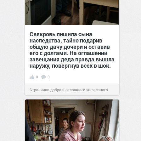
Свекровь лишила сына
наследства, тайно подарив
общую дачу дочери и оставив
его с долгами. На оглашении
завещания деда правда вышла
наружу, повергнув всех в шок.
0
0
Страничка добра и сплошного жизненного
позитива!
00:29
07 авг 2026