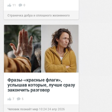
11
0
Страничка добра и сплошного жизненного
позитива!
21:53
08 авг 2024
Фразы-«красные флаги»,
услышав которые, лучше сразу
закончить разговор
7
5
Человек познаёт мир
10:24
24 апр 2026