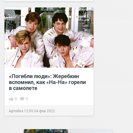
«Погибли люди»: Жеребкин
вспомнил, как «На-На» горели
в самолете
0
0
Артобоз
12:05
04 фев 2022