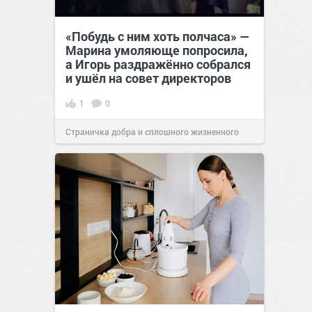
«Побудь с ним хоть полчаса» —
Марина умоляюще попросила,
а Игорь раздражённо собрался
и ушёл на совет директоров
1
0
Страничка добра и сплошного жизненного
позитива!
19:38
Вчера