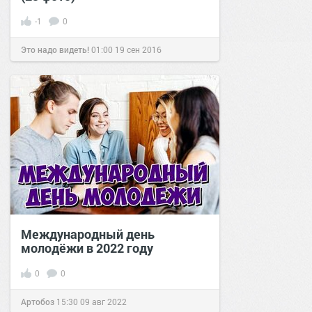
-1
0
Это надо видеть!
01:00
19 сен 2016
Международный день
молодёжи в 2022 году
0
0
Артобоз
15:30
09 авг 2022