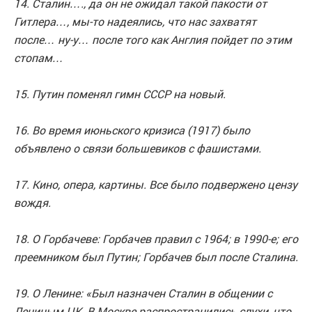
14. Сталин…., да он не ожидал такой пакости от
Гитлера…, мы-то надеялись, что нас захватят
после… ну-у… после того как Англия пойдет по этим
стопам…
15. Путин поменял гимн СССР на новый.
16. Во время июньского кризиса (1917) было
объявлено о связи большевиков с фашистами.
17. Кино, опера, картины. Все было подвержено цензу
вождя.
18. О Горбачеве: Горбачев правил с 1964; в 1990-е; его
преемником был Путин; Горбачев был после Сталина.
19. О Ленине: «Был назначен Сталин в общении с
Лениным ЦК. В Москве распространились слухи, что