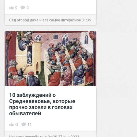
0
0
Сад огород дача и все самое интересное
01:35
12 дек 2016
10 заблуждений о
Средневековье, которые
прочно засели в головах
обывателей
-3
11
Человек познаёт мир
04:30
27 янв 2024