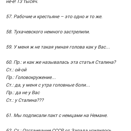
не-е! 13 тысяч.
57. Рабочие и крестьяне – это одно и то же.
58. Тухачевского немного застрелили.
59. У меня ж не такая умная голова как у Вас…
60. Пр.: и как же называлась эта статья Сталина?
Ст.: ой-ой
Пр.: Головокружение…
Ст.: да, у меня с утра головные боли…
Пр.: да не у Вас
Ст.: у Сталина???
61. Мы подписали пакт с немцами на Немане.
62. Ст.: Отстаивание СССР от Запада усилилось.