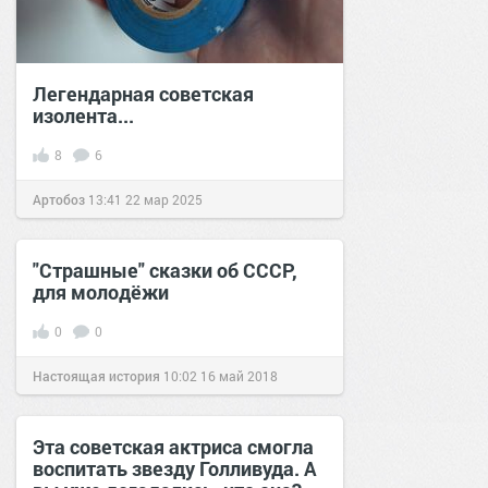
Легендарная советская
изолента...
8
6
Артобоз
13:41
22 мар 2025
"Страшные" сказки об СССР,
для молодёжи
0
0
Настоящая история
10:02
16 май 2018
Эта советская актриса смогла
воспитать звезду Голливуда. А