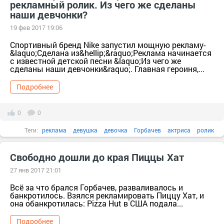
рекламный ролик. Из чего же сделаны
наши девчонки?
19 фев 2017 19:06
Спортивный бренд Nike запустил мощную рекламу-
&laquo;Сделана из&hellip;&raquo;Реклама начинается
с известной детской песни &laquo;Из чего же
сделаны наши девчонки&raquo;. Главная героиня,...
Подробнее
0
0
Теги:
реклама
девушка
девочка
Горбачев
актриса
ролик
Свободно дошли до края Пиццы Хат
27 янв 2017 21:01
Всё за что брался Горбачев, разваливалось и
банкротилось. Взялся рекламировать Пиццу Хат, и
она обанкротилась: Pizza Hut в США подала...
Подробнее