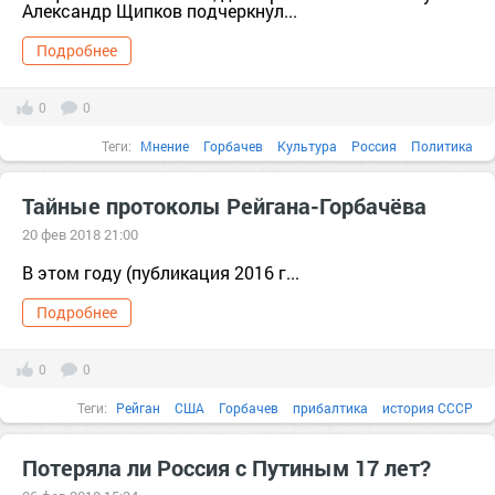
Александр Щипков подчеркнул...
Подробнее
0
0
Теги:
Мнение
Горбачев
Культура
Россия
Политика
диссиденты
история СССР
Щипков
застой
история
1970
Тайные протоколы Рейгана-Горбачёва
безработица
20 фев 2018 21:00
В этом году (публикация 2016 г...
Подробнее
0
0
Теги:
Рейган
США
Горбачев
прибалтика
история СССР
предательство
1939
1970
агитация
анализ
Потеряла ли Россия с Путиным 17 лет?