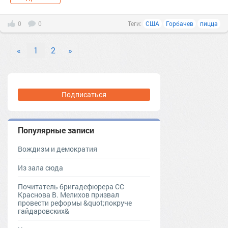
0
0
Теги:
США
Горбачев
пицца
«
1
2
»
Подписаться
Популярные записи
Вождизм и демократия
Из зала сюда
Почитатель бригадефюрера СС
Краснова В. Мелихов призвал
провести реформы &quot;покруче
гайдаровских&