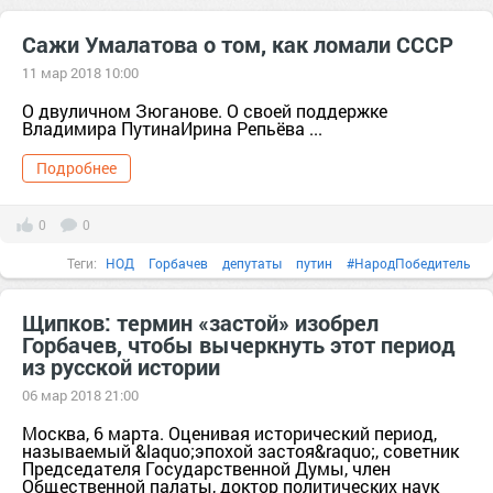
Сажи Умалатова о том, как ломали СССР
11 мар 2018 10:00
О двуличном Зюганове. О своей поддержке
Владимира ПутинаИрина Репьёва ...
Подробнее
0
0
Теги:
НОД
Горбачев
депутаты
путин
#НародПобедитель
#ЗаСуверенитетРоссии
#Путин
#СажиУмалатова
Россия
Щипков: термин «застой» изобрел
Горбачев, чтобы вычеркнуть этот период
#Путин2018
Сажи Умалатова
видео
ссср
#НОД
#Федоров
из русской истории
#Россия
предательство
Азия
америка
БРИКС
валюта
06 мар 2018 21:00
Москва, 6 марта. Оценивая исторический период,
называемый &laquo;эпохой застоя&raquo;, советник
Председателя Государственной Думы, член
Общественной палаты, доктор политических наук