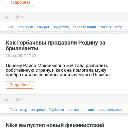
Подробнее
1
1
Теги:
Горбачев
Ельцин
Общество
приватизация
Россия
ссср
акция
Аукцион
безработица
Как Горбачевы продавали Родину за
бриллианты
25 фев 2017 17:00
Почему Раиса Максимовна мечтала развалить
собственную страну, и как она помогала мужу
пробраться на вершины политического Олимпа. ...
Подробнее
1
4
Теги:
ссср
америка
Горбачев
взятка
англия
предательство
Родина
Nike выпустил новый феминистский