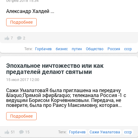
06 фев 2018 15:34
Александр Халдей ...
Подробнее
7
2
Теги:
Горбачев
бизнес
путин
Общество
Россия
ссср
государство
чиновники
Власть
Swift
Австрия
америка
Эпохальное ничтожество или как
предателей делают святыми
англия
15 июл 2017 12:00
Сажи УмалатоваЯ была приглашена на передачу
&laquo;Прямой эфир&raquo; телеканала Россия -1 с
ведущим Борисом Корчевниковым. Передача, не
поверите, была про Раису Максимовну, которая...
Подробнее
51
15
Теги:
Горбачев
Сажи Умалатова
ссср