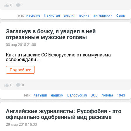
0
1
Теги:
насилие
Пакистан
англия
война
английский
быль
Заглянув в бочку, я увидел в ней
отрезанные мужские головы
03 апр 2018 21:00
Как латышские СС Белоруссию от коммунизма
освобождали ...
Подробнее
0
0
Теги:
латыши
нацизм
Белоруссия
ВОВ
голова
1943
английский
армия
Английские журналисты: Русофобия - это
официально одобренный вид расизма
29 мар 2018 16:00