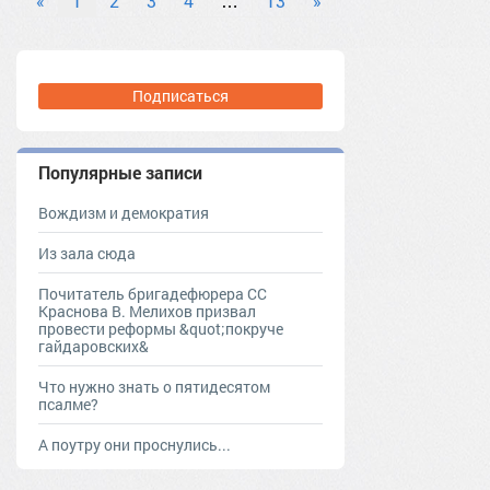
«
1
2
3
4
…
13
»
Подписаться
Популярные записи
Вождизм и демократия
Из зала сюда
Почитатель бригадефюрера СС
Краснова В. Мелихов призвал
провести реформы &quot;покруче
гайдаровских&
Что нужно знать о пятидесятом
псалме?
А поутру они проснулись...