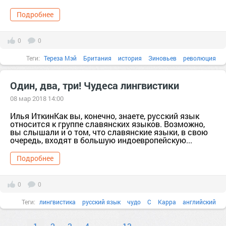
Подробнее
0
0
Теги:
Тереза Мэй
Британия
история
Зиновьев
революция
Россия
протест
Ленин
Мэй
провокация
английский
англия
Один, два, три! Чудеса лингвистики
08 мар 2018 14:00
Илья ИткинКак вы, конечно, знаете, русский язык
относится к группе славянских языков. Возможно,
вы слышали и о том, что славянские языки, в свою
очередь, входят в большую индоевропейскую...
Подробнее
0
0
Теги:
лингвистика
русский язык
чудо
C
Kappa
английский