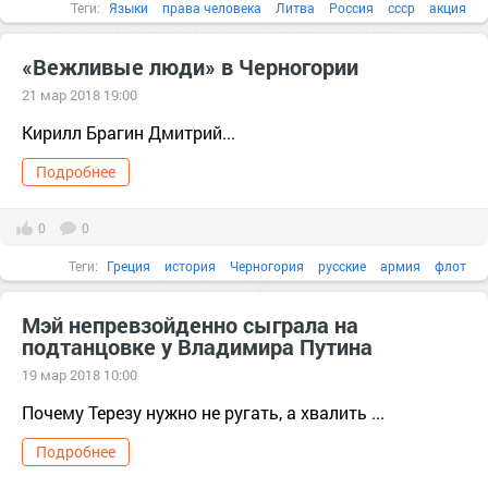
Теги:
Языки
права человека
Литва
Россия
ссср
акция
английский
«Вежливые люди» в Черногории
21 мар 2018 19:00
Кирилл Брагин Дмитрий...
Подробнее
0
0
Теги:
Греция
история
Черногория
русские
армия
флот
личность
Россия
Человек
Австрия
английский
Мэй непревзойденно сыграла на
подтанцовке у Владимира Путина
19 мар 2018 10:00
Почему Терезу нужно не ругать, а хвалить ...
Подробнее