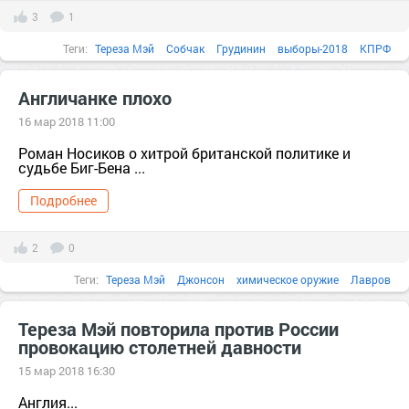
3
1
Теги:
Тереза Мэй
Собчак
Грудинин
выборы-2018
КПРФ
либералы
Мэй
путин
английский
Англичанке плохо
16 мар 2018 11:00
Роман Носиков о хитрой британской политике и
судьбе Биг-Бена ...
Подробнее
2
0
Теги:
Тереза Мэй
Джонсон
химическое оружие
Лавров
Великобритания
Россия
автобус
анализ
английский
Тереза Мэй повторила против России
провокацию столетней давности
15 мар 2018 16:30
Англия...