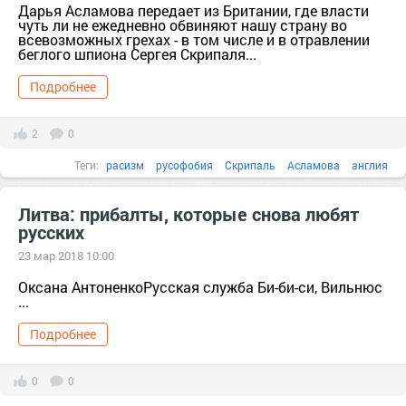
Дарья Асламова передает из Британии, где власти
чуть ли не ежедневно обвиняют нашу страну во
всевозможных грехах - в том числе и в отравлении
беглого шпиона Сергея Скрипаля...
Подробнее
2
0
Теги:
расизм
русофобия
Скрипаль
Асламова
англия
английский
журналист
Литва: прибалты, которые снова любят
русских
23 мар 2018 10:00
Оксана АнтоненкоРусская служба Би-би-си, Вильнюс
...
Подробнее
0
0