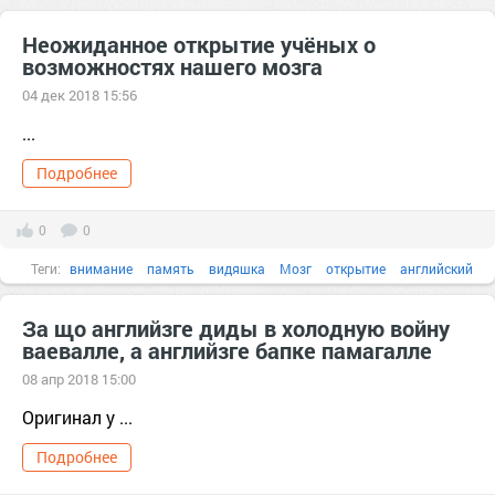
Неожиданное открытие учёных о
возможностях нашего мозга
04 дек 2018 15:56
...
Подробнее
0
0
Теги:
внимание
память
видяшка
Мозг
открытие
английский
блог
быль
За що английзге диды в холодную войну
ваевалле, а английзге бапке памагалле
08 апр 2018 15:00
Оригинал у ...
Подробнее