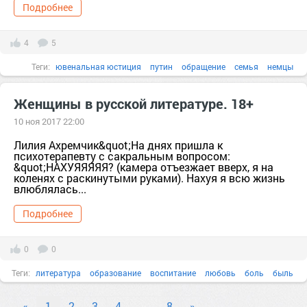
Подробнее
4
5
Теги:
ювенальная юстиция
путин
обращение
семья
немцы
Германия
Власть
война
воспитание
гражданство
Женщины в русской литературе. 18+
10 ноя 2017 22:00
Лилия Ахремчик&quot;На днях пришла к
психотерапевту с сакральным вопросом:
&quot;НАХУЯЯЯЯЯ? (камера отъезжает вверх, я на
коленях с раскинутыми руками). Нахуя я всю жизнь
влюблялась...
Подробнее
0
0
Теги:
литература
образование
воспитание
любовь
боль
быль
внимание
Вопрос
голова
«
1
2
3
4
…
8
»