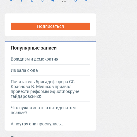
Подписаться
Популярные записи
Вождизм и демократия
Из зала сюда
Почитатель бригадефюрера СС
Краснова В. Мелихов призвал
провести реформы &quot;покруче
гайдаровских&
Что нужно знать о пятидесятом
псалме?
А поутру они проснулись...