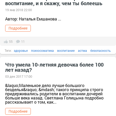
воспитание, и я скажу, чем ты болеешь
19 янв 2018 22:00
Автор: Наталья Емшанова ...
Подробнее
55
11
Теги:
здоровье
психосоматика
воспитание
астма
безопасность
болезнь
боль
Что умела 10-летняя девочка более 100
лет назад?
03 дек 2017 17:00
&laquo;Маленькое дело лучше большого
безделья&raquo; &mdash; такого принципа строго
придерживались родители в воспитании дочерей
больше века назад. Светлана Голицына подробно
рассказывает о том, как...
Подробнее