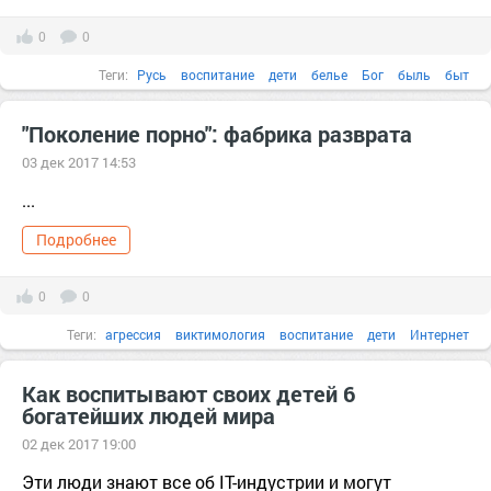
0
0
Теги:
Русь
воспитание
дети
белье
Бог
быль
быт
"Поколение порно": фабрика разврата
03 дек 2017 14:53
...
Подробнее
0
0
Теги:
агрессия
виктимология
воспитание
дети
Интернет
мораль
поведение
психотерапия
реклама
сексология
семья
Как воспитывают своих детей 6
богатейших людей мира
тв
1984
бесполезный
библиотека
Будущее
02 дек 2017 19:00
Эти люди знают все об IT-индустрии и могут