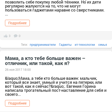
позволить себе покупку любой техники. Но их дети
регулярно жалуются на то, что не могут
пользоваться гаджетами наравне со сверстниками.
...
Подробнее
3
0
Теги:
предприниматели
Гаджеты
ит-технологии
семья
воспитание
дети
3D
apple
blogger
iPad
Microsoft
Мама, а кто тебе больше важен –
отличник, или такой, как я?
26 ноя 2017 18:00
&laquo;Мама, а тебе кто больше важен: мальчик,
который все знает, умный и учится на пятерки, или
вот такой, как я сейчас?&raquo;. Евгения Горина
написала трогательный пост-наставление для себя и
своего...
Подробнее