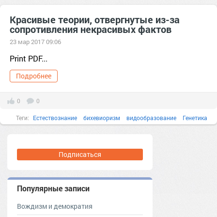
Красивые теории, отвергнутые из-за
сопротивления некрасивых фактов
23 мар 2017 09:06
Print PDF...
Подробнее
0
0
Теги:
Естествознание
бихевиоризм
видообразование
Генетика
грызуны
когнитивный диссонанс
логика
методология
морфология
мутации
Наука
орнитология
Подписаться
популяционная генетика
стерильность
эволюция
этология
теория
бесплатно
опыт
красноярск
анализ
Популярные записи
Вождизм и демократия