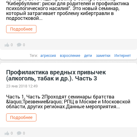
"Кибербуллинг: риски для родителей и профилактика
психологического насилия". Это новый семинар,
который затрагивает проблему кибертравли в
подростковой...
Подробнее
0
0
Теги:
агрессия
взросление
дети
заметки
Интернет
кибербуллинг
когнитивизм
семинар
семья
насилие
Профилактика вредных привычек
(алкоголь, табак и др.). Часть 3
профилактика
риск
23 янв 2018 12:49
Часть 1, Часть 2Проходят семинары братства
&laquo;Трезвение&raquo; РПЦ в Москве и Московской
области, других регионах.Данные мероприятия...
Подробнее
0
0