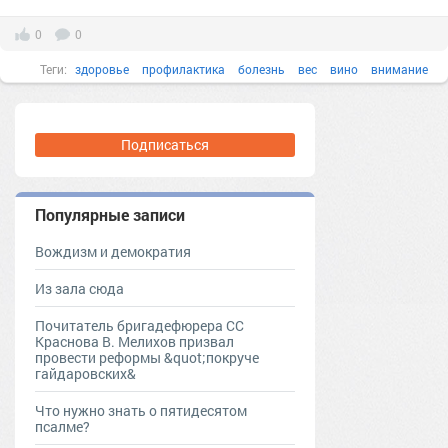
0
0
Теги:
здоровье
профилактика
болезнь
вес
вино
внимание
Подписаться
Популярные записи
Вождизм и демократия
Из зала сюда
Почитатель бригадефюрера СС
Краснова В. Мелихов призвал
провести реформы &quot;покруче
гайдаровских&
Что нужно знать о пятидесятом
псалме?