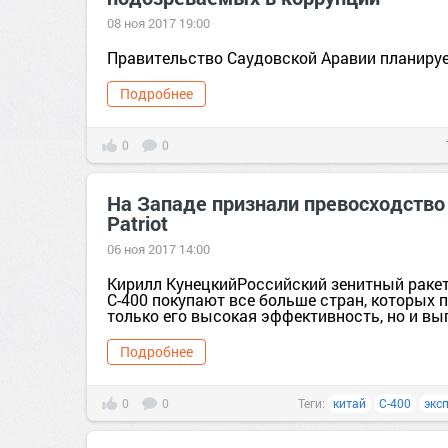
08 ноя 2017 19:00
Правительство Саудовской Аравии планирует
Подробнее
0
0
На Западе признали превосходство
Patriot
06 ноя 2017 14:00
Кирилл КунецкийРоссийский зенитный раке
С-400 покупают все больше стран, которых 
только его высокая эффективность, но и выго
Подробнее
0
0
Теги:
китай
С-400
экс