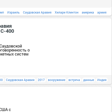
амп
Израиль
Саудовская Аравия
Хилари Клинтон
америка
армия
Афганистан
Вашингтон
внимание
равия
 С-400
 Саудовской
говоренность о
акетных систем
00
Саудовская Аравия
2017
вооружение
встреча
данные
Индия
 США с