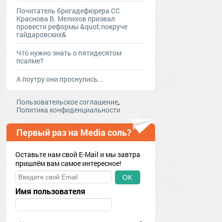
Почитатель бригадефюрера СС
Краснова В. Мелихов призвал
провести реформы &quot;покруче
гайдаровских&
Что нужно знать о пятидесятом
псалме?
А поутру они проснулись...
,
Пользовательское соглашение
Политика конфиденциальности
Первый раз на Media соль?
Оставьте нам свой E-Mail и мы завтра
пришлём вам самое интересное!
OK
Имя пользователя