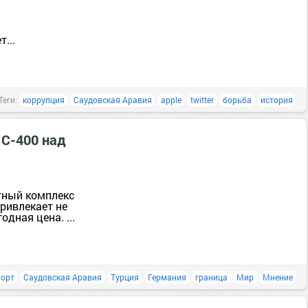
...
Теги:
коррупция
Саудовская Аравия
apple
twitter
борьба
история
 C-400 над
тный комплекс
привлекает не
дная цена. ...
порт
Саудовская Аравия
Турция
Германия
граница
Мир
Мнение