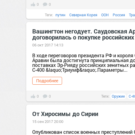
0
0
Теги:
путин
Северная Корея
ООН
Россия
Тр
Вашингтон негодует. Саудовская А
договорилась о покупке российских
06 окт 2017 14:13
В ходе переговоров президента РФ и короля
Аравии была достигнута принципиальная до
поставках Эр-Рияду российских зенитных р
С-400 &laquo;Триумф&raquo;.Параметры...
Подробнее
0
0
Теги:
Оружие
С-4
От Хиросимы до Сирии
15 сен 2017 20:00
Опубликован список военных преступлений