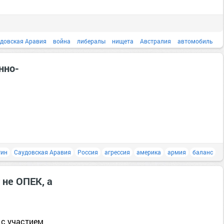
довская Аравия
война
либералы
нищета
Австралия
автомобиль
Бангладеш
бесплатно
нно-
тин
Саудовская Аравия
Россия
агрессия
америка
армия
баланс
 не ОПЕК, а
 с участием