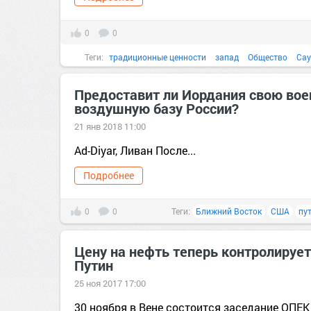
0
0
Теги:
традиционные ценности
запад
Общество
Сау
Предоставит ли Иордания свою вое
воздушную базу России?
21 янв 2018 11:00
Ad-Diyar, Ливан После...
Подробнее
0
0
Теги:
Ближний Восток
США
пу
Цену на нефть теперь контролирует
Путин
25 ноя 2017 17:00
30 ноября в Вене состоится заседание ОПЕК