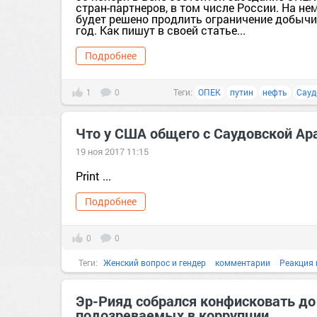
стран-партнеров, в том числе России. На нем
будет решено продлить ограничение добычи
год. Как пишут в своей статье...
Подробнее
1
0
Теги:
ОПЕК
путин
нефть
Сауд
Что у США общего с Саудовской Ар
19 ноя 2017 11:15
Print ...
Подробнее
0
0
Теги:
Женский вопрос и гендер
комментарии
Реакция 
Эр-Рияд собрался конфисковать до
подозреваемых в коррупции