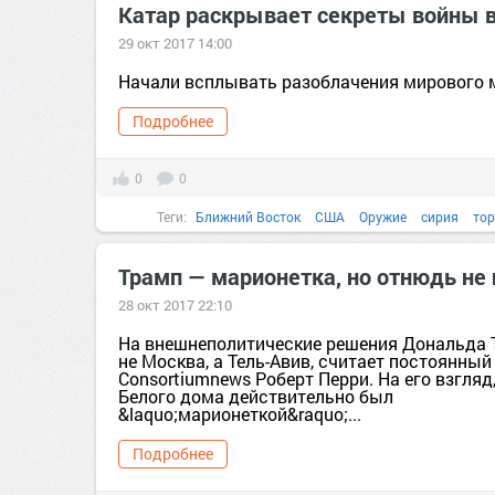
Катар раскрывает секреты войны 
29 окт 2017 14:00
Начали всплывать разоблачения мирового м
Подробнее
0
0
Теги:
Ближний Восток
США
Оружие
сирия
тор
Трамп — марионетка, но отнюдь не 
28 окт 2017 22:10
На внешнеполитические решения Дональда 
не Москва, а Тель-Авив, считает постоянный
Consortiumnews Роберт Перри. На его взгляд
Белого дома действительно был
&laquo;марионеткой&raquo;...
Подробнее