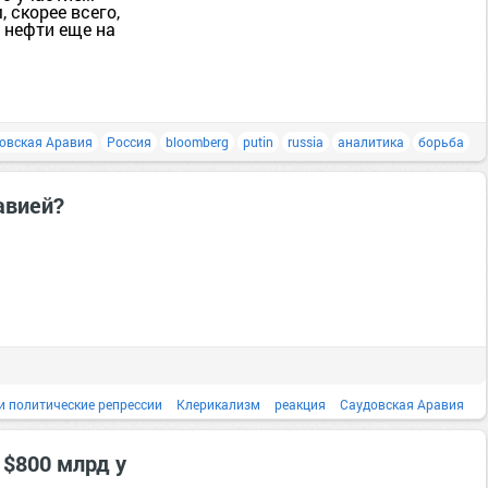
, скорее всего,
 нефти еще на
овская Аравия
Россия
bloomberg
putin
russia
аналитика
борьба
авией?
и политические репрессии
Клерикализм
реакция
Саудовская Аравия
США
угнетение женщин
введение
Дело
дом
женщина
здоровье
 $800 млрд у