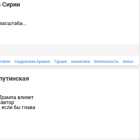
в Сирии
асштаба...
говля
Саудовская Аравия
Турция
аналитика
безопасность
белье
борьба
быль
путинская
Трампа влияет
 автор
, если бы глава