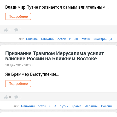
Владимир Путин признается самым влиятельным...
Подробнее
1
0
Теги:
Мнение
Ближний Восток
ИГИЛ
путин
иностранцы
Россия
cloud
YouTube
америка
Афганистан
Бог
Признание Трампом Иерусалима усилит
влияние России на Ближнем Востоке
18 дек 2017 20:00
Ян Бреммер Выступление...
Подробнее
0
0
Теги:
Ближний Восток
США
путин
Трамп
Израиль
Россия
2017
взгляд
внимание
Восток
Время