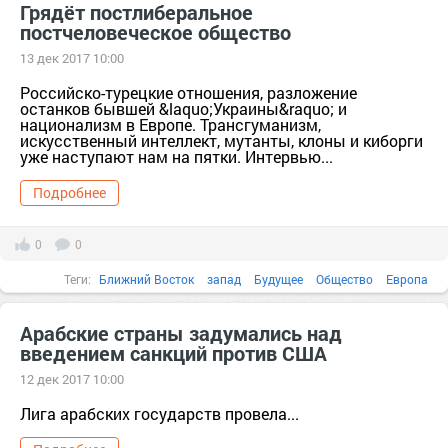
Грядёт постлиберальное
постчеловеческое общество
13 дек 2017 10:00
Российско-турецкие отношения, разложение
останков бывшей &laquo;Украины&raquo; и
национализм в Европе. Трансгуманизм,
искусственный интеллект, мутанты, клоны и киборги
уже наступают нам на пятки. Интервью...
Подробнее
0
0
Теги:
Ближний Восток
запад
Будущее
Общество
Европа
Интервью
Россия
2017
C
Аваков
акция
америка
Арабские страны задумались над
введением санкций против США
12 дек 2017 10:00
Лига арабских государств провела...