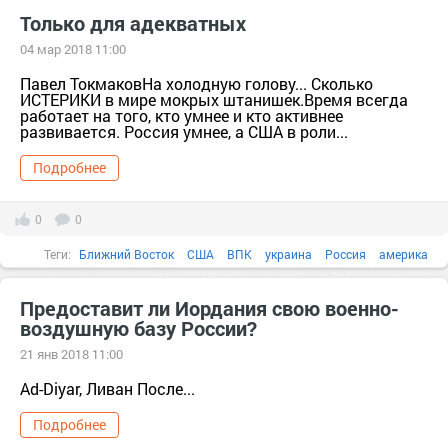
Политика
весна
магия
Будущее
Только для адекватных
04 мар 2018 11:00
Павел ТокмаковНа холодную голову... Сколько
ИСТЕРИКИ в мире мокрых штанишек.Время всегда
работает на того, кто умнее и кто активнее
развивается. Россия умнее, а США в роли...
Подробнее
0
0
Теги:
Ближний Восток
США
ВПК
украина
Россия
америка
Афганистан
быль
бюджет
вес
Предоставит ли Иордания свою военно-
воздушную базу России?
21 янв 2018 11:00
Ad-Diyar, Ливан После...
Подробнее