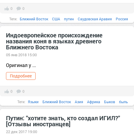
0
0
Теги:
Ближний Восток
США
путин
Саудовская Аравия
Россия
агрессия
америка
армия
баланс
Индоевропейское происхождение
названия коня в языках древнего
Ближнего Востока
05 янв 2018 15:00
Оригинал у ...
Подробнее
0
0
Теги:
Языки
Ближний Восток
Азия
Африка
Быков
быль
быстрый
Путин: "хотите знать, кто создал ИГИЛ?"
[Отзывы иностранцев]
22 дек 2017 19:00