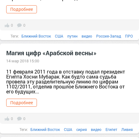
Подробнее
0
0
Теги:
Ближний Восток
США
путин
видео
Россия-Запад
ПРО
ссср
МИД
рф
2018
Магия цифр «Арабской весны»
14 мар 2018 15:00
11 февраля 2011 года в отставку подал президент
Египта Хосни Мубарак. Как будто сама судьба
провела эту разделительную линию по цифрам
1102/2011, отделив прошлое Ближнего Востока от
его будущих...
Подробнее
0
0
Теги:
Ближний Восток
США
сирия
видео
Египет
Ливия