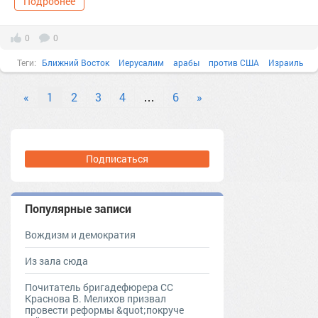
Подробнее
0
0
Теги:
Ближний Восток
Иерусалим
арабы
против США
Израиль
санкции
валюта
Вашингтон
введение
Власть
вооружение
«
1
2
3
4
…
6
»
Подписаться
Популярные записи
Вождизм и демократия
Из зала сюда
Почитатель бригадефюрера СС
Краснова В. Мелихов призвал
провести реформы &quot;покруче