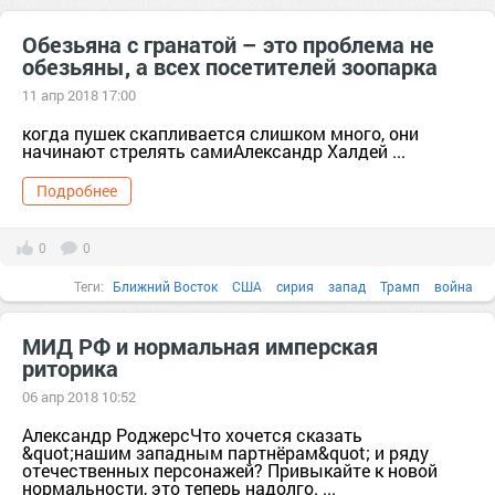
Обезьяна с гранатой – это проблема не
обезьяны, а всех посетителей зоопарка
11 апр 2018 17:00
когда пушек скапливается слишком много, они
начинают стрелять самиАлександр Халдей ...
Подробнее
0
0
Теги:
Ближний Восток
США
сирия
запад
Трамп
война
санкции
зоопарк
проблема
америка
Асад
Атмосфера
МИД РФ и нормальная имперская
риторика
06 апр 2018 10:52
Александр РоджерсЧто хочется сказать
&quot;нашим западным партнёрам&quot; и ряду
отечественных персонажей? Привыкайте к новой
нормальности, это теперь надолго. ...