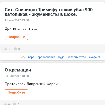
Свт. Спиридон Тримифунтский убил 900
католиков - экуменисты в шоке.
11 ноя 2017 13:00
Оригинал взят у ...
Подробнее
-1
0
Теги:
вера
православие
чудо
католичество
акафист
благодарность
Бог
быль
Венеция
О кремации
03 ноя 2017 18:00
Протоиерей Лаврентий Фарли ...
Подробнее
0
0