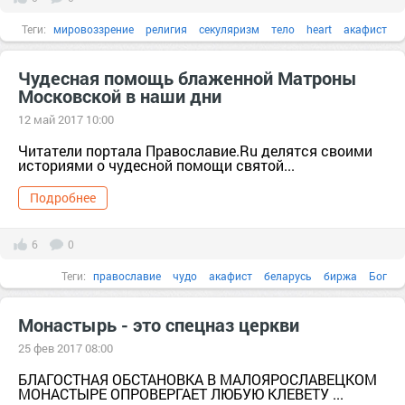
Теги:
мировоззрение
религия
секуляризм
тело
heart
акафист
америка
английский
Апостол
Чудесная помощь блаженной Матроны
Московской в наши дни
12 май 2017 10:00
Читатели портала Православие.Ru делятся своими
историями о чудесной помощи святой...
Подробнее
6
0
Теги:
православие
чудо
акафист
беларусь
биржа
Бог
Монастырь - это спецназ церкви
25 фев 2017 08:00
БЛАГОСТНАЯ ОБСТАНОВКА В МАЛОЯРОСЛАВЕЦКОМ
МОНАСТЫРЕ ОПРОВЕРГАЕТ ЛЮБУЮ КЛЕВЕТУ ...