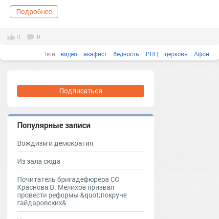
Подробнее
0
0
Теги:
видео
акафист
бедность
РПЦ
церковь
Афон
монастырь
Подписаться
Популярные записи
Вождизм и демократия
Из зала сюда
Почитатель бригадефюрера СС
Краснова В. Мелихов призвал
провести реформы &quot;покруче
гайдаровских&