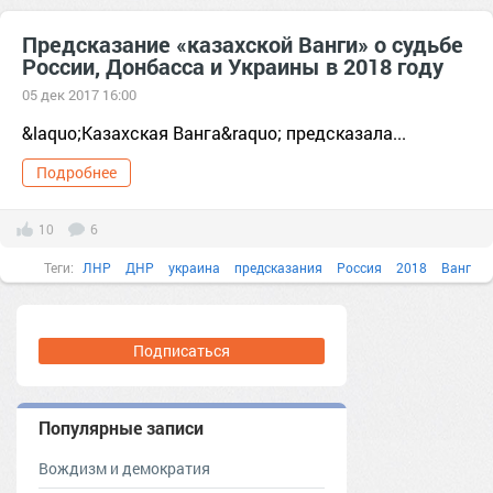
Предсказание «казахской Ванги» о судьбе
России, Донбасса и Украины в 2018 году
05 дек 2017 16:00
&laquo;Казахская Ванга&raquo; предсказала...
Подробнее
10
6
Теги:
ЛНР
ДНР
украина
предсказания
Россия
2018
Ванг
ванга
Вашингтон
вера
Подписаться
Популярные записи
Вождизм и демократия