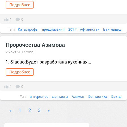
Подробнее
1
0
Теги:
Катастрофы
предсказания
2017
Афганистан
Бангладеш
ветер
Вода
Пророчества Азимова
26 окт 2017 23:21
1. &laquo;Будет разработана кухонная...
Подробнее
1
0
Теги:
интересное
фантасты
Азимов
Фантастика
Факты
предсказания
3D
внимание
Вода
Время
выставка
«
1
2
3
»