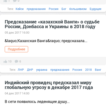
1
0
Теги:
Кейси
предсказания
Россия
Бог
большевизм
Будущее
война
группа
Предсказание «казахской Ванги» о судьбе
России, Донбасса и Украины в 2018 году
05 дек 2017 16:00
&laquo;Казахская Ванга&raquo; предсказала...
Подробнее
10
6
Теги:
ЛНР
ДНР
украина
предсказания
Россия
2018
Ванг
ванга
Вашингтон
вера
Индийский провидец предсказал миру
глобальную угрозу в декабре 2017 года
04 дек 2017 14:00
В сети появилось леденящее душу...