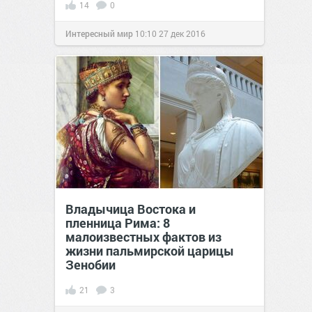
14
0
Интересный мир
10:10
27 дек 2016
Владычица Востока и
пленница Рима: 8
малоизвестных фактов из
жизни пальмирской царицы
Зенобии
21
3