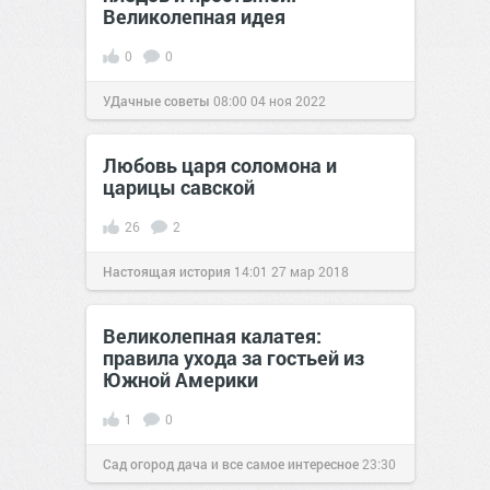
Великолепная идея
0
0
УДачные советы
08:00
04 ноя 2022
Любовь царя соломона и
царицы савской
26
2
Настоящая история
14:01
27 мар 2018
Великолепная калатея:
правила ухода за гостьей из
Южной Америки
1
0
Сад огород дача и все самое интересное
23:30