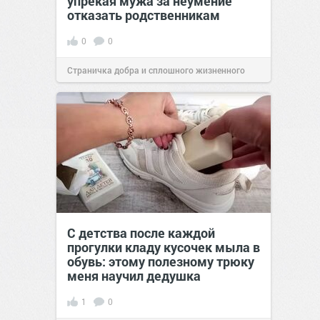
упрекая мужа за неумение
отказать родственникам
0
0
Страничка добра и сплошного жизненного
позитива!
00:28
Сегодня
С детства после каждой
прогулки кладу кусочек мыла в
обувь: этому полезному трюку
меня научил дедушка
1
0