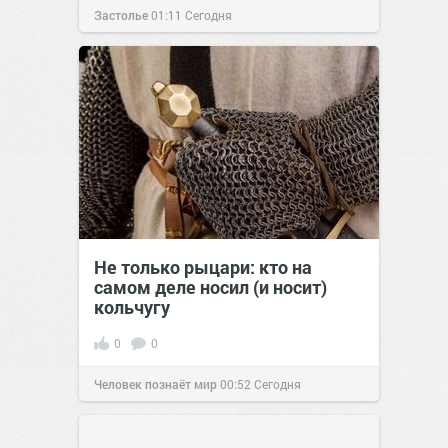
Застолье
01:11
Сегодня
Не только рыцари: кто на
самом деле носил (и носит)
кольчугу
0
0
Человек познаёт мир
00:52
Сегодня