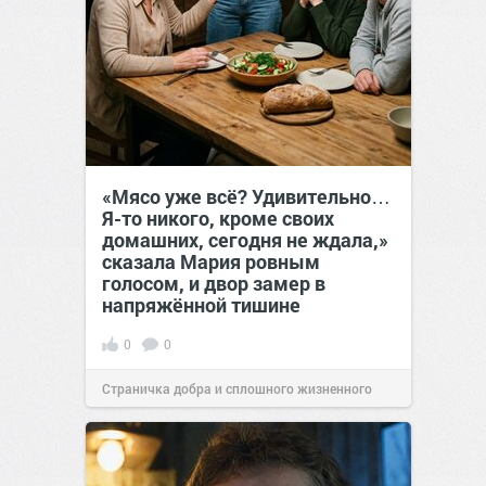
«Мясо уже всё? Удивительно…
Я-то никого, кроме своих
домашних, сегодня не ждала,»
сказала Мария ровным
голосом, и двор замер в
напряжённой тишине
0
0
Страничка добра и сплошного жизненного
позитива!
15:38
Сегодня