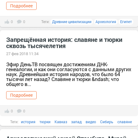
Подробнее
0
0
Теги:
Древние цивилизации
Археология
Египет
Запрещённая история: славяне и тюрки
сквозь тысячелетия
27 фев 2018 11:34
Эфир ДеньТВ посвящен достижениям ДНК-
генеалогии, и как они согласуются с данными других
наук. Древнейшая история народов, что было 64
тысячи лет назад? Славяне и тюрки &ndash; что
общего в...
Подробнее
0
0
Теги:
история
тюрки
Кавказ
запад
видео
Сибирь
славяне
Древние цивилизации
Вопрос
генеалогия
данные
ДНК