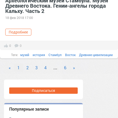
Археологический музей Стамбула. Музей
Древнего Востока. Гении-ангелы города
Кальху. Часть 2
18 фев 2018 17:00
Подробнее
0
0
Теги:
музей
история
Стамбул
Восток
Древние цивилизации
гений
город
«
1
2
3
4
…
6
»
Подписаться
Популярные записи