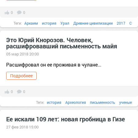
0
0
Теги:
Аркаим
история
Урал
Древние цивилизации
2017
C
Event
Это Юрий Кнорозов. Человек,
расшифровавший письменность майя
05 мар 2018 20:00
Расшифровал он ее проживая в чулане...
Подробнее
0
0
Теги:
история
Археология
письменность
ученые
Древние цивилизации
личность
Человек
америка
быстрый
Ее искали 109 лет: новая гробница в Гизе
Гватемала
27 фев 2018 15:00