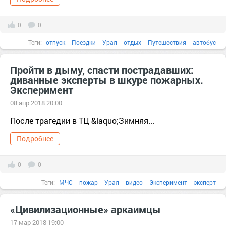
0
0
Теги:
отпуск
Поездки
Урал
отдых
Путешествия
автобус
автомобиль
Археология
архитектура
аэрофотосъемка
Пройти в дыму, спасти пострадавших:
диванные эксперты в шкуре пожарных.
Эксперимент
08 апр 2018 20:00
После трагедии в ТЦ &laquo;Зимняя...
Подробнее
0
0
Теги:
МЧС
пожар
Урал
видео
Эксперимент
эксперт
Алгоритм
безопасность
«Цивилизационные» аркаимцы
17 мар 2018 19:00