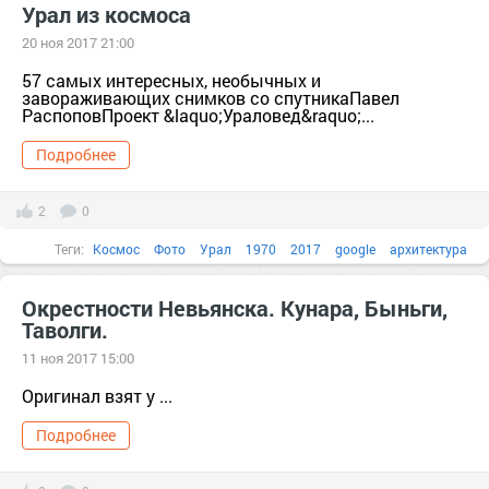
Урал из космоса
20 ноя 2017 21:00
57 самых интересных, необычных и
завораживающих снимков со спутникаПавел
РаспоповПроект &laquo;Ураловед&raquo;...
Подробнее
2
0
Теги:
Космос
Фото
Урал
1970
2017
google
архитектура
Атлантида
Окрестности Невьянска. Кунара, Быньги,
Таволги.
11 ноя 2017 15:00
Оригинал взят у ...
Подробнее