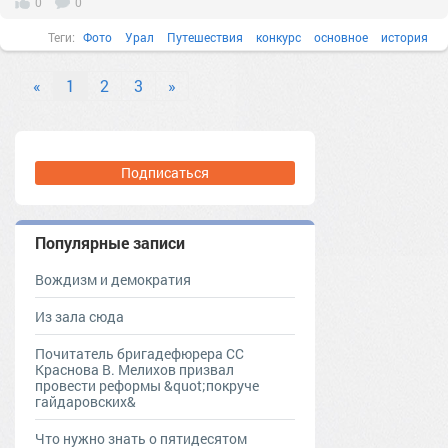
0
0
Теги:
Фото
Урал
Путешествия
конкурс
основное
история
изучение
архитектура
«
1
2
3
»
Подписаться
Популярные записи
Вождизм и демократия
Из зала сюда
Почитатель бригадефюрера СС
Краснова В. Мелихов призвал
провести реформы &quot;покруче
гайдаровских&
Что нужно знать о пятидесятом