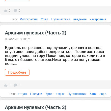
0
0
Теги:
Фотография
Урал
Путешествия
введение
настроение
ПРО
церковь
Аркаим нулевых (Часть 2)
09 авг 2018 18:52
Вдоволь погревшись под лучами утреннего солнца,
спустился вниз дабы подкрепиться. После завтрака
выдвинулись на гору Покаяния, которая находится в
6 км. от базового лагеря.Некоторые из попутчиков
ночь...
Подробнее
0
0
Теги:
отпуск
Поездки
Урал
отдых
Путешествия
баня
горе
дом
дорога
завтрак
Аркаим нулевых (Часть 3)