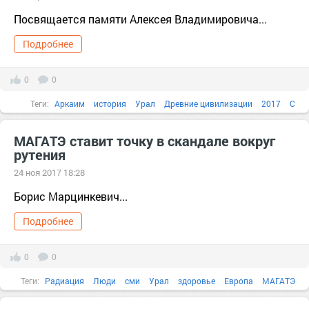
Посвящается памяти Алексея Владимировича...
Подробнее
0
0
Теги:
Аркаим
история
Урал
Древние цивилизации
2017
C
Event
МАГАТЭ ставит точку в скандале вокруг
рутения
24 ноя 2017 18:28
Борис Марцинкевич...
Подробнее
0
0
Теги:
Радиация
Люди
сми
Урал
здоровье
Европа
МАГАТЭ
2017
авария
Австрия
анализ
Атмосфера