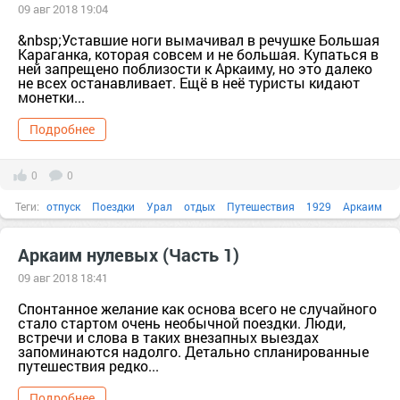
09 авг 2018 19:04
&nbsp;Уставшие ноги вымачивал в речушке Большая
Караганка, которая совсем и не большая. Купаться в
ней запрещено поблизости к Аркаиму, но это далеко
не всех останавливает. Ещё в неё туристы кидают
монетки...
Подробнее
0
0
Теги:
отпуск
Поездки
Урал
отдых
Путешествия
1929
Аркаим
архитектура
Безумие
берет
Аркаим нулевых (Часть 1)
09 авг 2018 18:41
Спонтанное желание как основа всего не случайного
стало стартом очень необычной поездки. Люди,
встречи и слова в таких внезапных выездах
запоминаются надолго. Детально спланированные
путешествия редко...
Подробнее