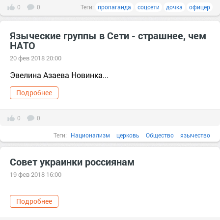
0
0
Теги:
пропаганда
соцсети
дочка
офицер
Языческие группы в Сети - страшнее, чем
НАТО
20 фев 2018 20:00
Эвелина Азаева Новинка...
Подробнее
0
0
Теги:
Национализм
церковь
Общество
язычество
информационая война
соцсети
христианство
группа
НАТО
Совет украинки россиянам
сеть
1917
аборт
19 фев 2018 16:00
Подробнее