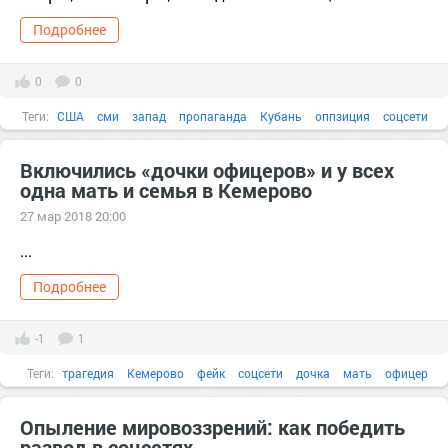
Подробнее
0
0
Теги:
США
сми
запад
пропаганда
Кубань
оппзиция
соцсети
оппозиция
2017
2018
акция
Включились «дочки офицеров» и у всех
одна мать и семья в Кемерово
27 мар 2018 20:00
...
Подробнее
-1
1
Теги:
трагедия
Кемерово
фейк
соцсети
дочка
мать
офицер
семья
Опыление мировоззрений: как победить
развод в соцсетях