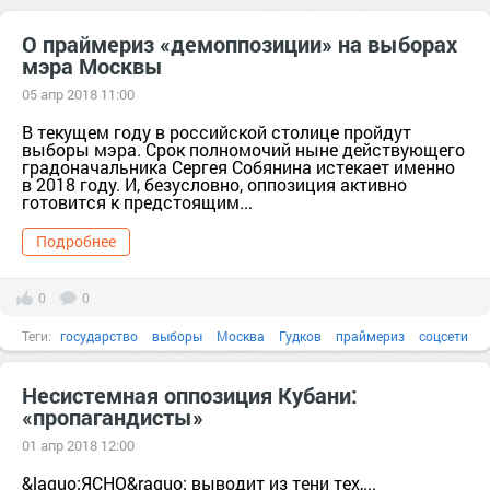
О праймериз «демоппозиции» на выборах
мэра Москвы
05 апр 2018 11:00
В текущем году в российской столице пройдут
выборы мэра. Срок полномочий ныне действующего
градоначальника Сергея Собянина истекает именно
в 2018 году. И, безусловно, оппозиция активно
готовится к предстоящим...
Подробнее
0
0
Теги:
государство
выборы
Москва
Гудков
праймериз
соцсети
Власть
оппозиция
выбор
2018
Несистемная оппозиция Кубани:
«пропагандисты»
01 апр 2018 12:00
&laquo;ЯСНО&raquo; выводит из тени тех,...