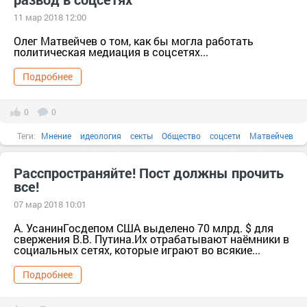
11 мар 2018 12:00
Олег Матвейчев о том, как бы могла работать
политическая медиация в соцсетях...
Подробнее
0
0
Теги:
Мнение
идеология
секты
Общество
соцсети
Матвейчев
Политика
мировоззрение
опыление
развод
соцсеть
агитация
Расспространяйте! Пост должны прочить
все!
07 мар 2018 10:01
А. УсанинГосдепом США выделено 70 млрд. $ для
свержения В.В. Путина.Их отрабатывают наёмники в
социальных сетях, которые играют во всякие...
Подробнее