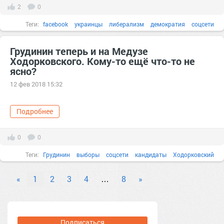
2
0
Теги:
facebook
украинцы
либерализм
демократия
соцсети
Россия
совет
Грудинин теперь и на Медузе
Ходорковского. Кому-то ещё что-то не
ясно?
12 фев 2018 15:32
Подробнее
0
0
Теги:
Грудинин
выборы
соцсети
кандидаты
Ходорковский
«
1
2
3
4
…
8
»
Подписаться