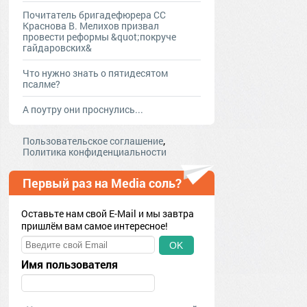
Почитатель бригадефюрера СС
Краснова В. Мелихов призвал
провести реформы &quot;покруче
гайдаровских&
Что нужно знать о пятидесятом
псалме?
А поутру они проснулись...
,
Пользовательское соглашение
Политика конфиденциальности
Первый раз на Media соль?
Оставьте нам свой E-Mail и мы завтра
пришлём вам самое интересное!
OK
Имя пользователя