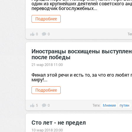
один из крупнейших деятелей советского ан
переводчик богослужебных...
Подробнее
0
0
Те
Иностранцы восхищены выступлен
после победы
21 мар 2018 11:00
Финал этой речи и есть то, за что его любят
миру!...
Подробнее
5
0
Теги:
Мнение
путин
Сто лет - не предел
10 мар 2018 20:00