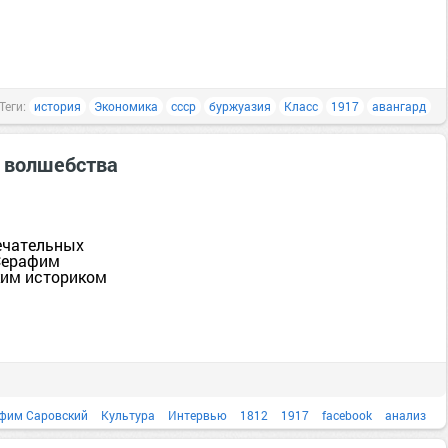
Теги:
история
Экономика
ссср
буржуазия
Класс
1917
авангард
 волшебства
ечательных
;Серафим
ким историком
фим Саровский
Культура
Интервью
1812
1917
facebook
анализ