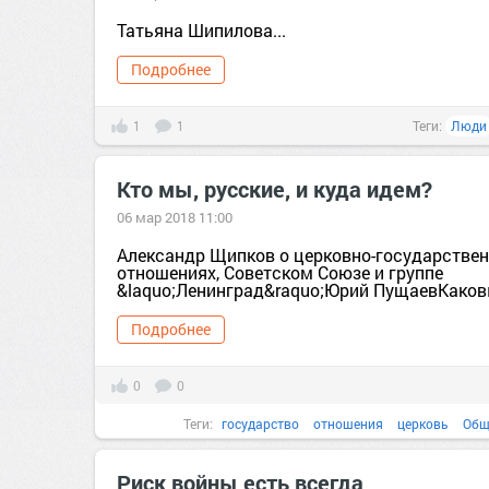
Татьяна Шипилова...
Подробнее
1
1
Теги:
Люди
Кто мы, русские, и куда идем?
06 мар 2018 11:00
Александр Щипков о церковно-государстве
отношениях, Советском Союзе и группе
&laquo;Ленинград&raquo;Юрий ПущаевКаковы
Подробнее
0
0
Теги:
государство
отношения
церковь
Общ
Риск войны есть всегда