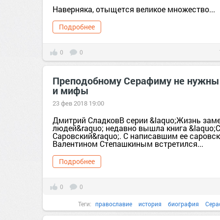
Наверняка, отыщется великое множество...
Подробнее
0
0
Преподобному Серафиму не нужны
и мифы
23 фев 2018 19:00
Дмитрий СладковВ серии &laquo;Жизнь зам
людей&raquo; недавно вышла книга &laquo
Саровский&raquo;. С написавшим ее саровс
Валентином Степашкиным встретился...
Подробнее
0
0
Теги:
православие
история
биография
Сера