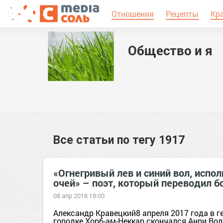
Отношения
Рецепты
Кр
Общество и я
Все статьи по тегу
1917
«Огнегривый лев и синий вол, испо
очей» – поэт, который переводил 
08 апр 2018 18:00
Александр Кравецкий8 апреля 2017 года в 
городке Хорб-ам-Неккар скончался Анри Вол