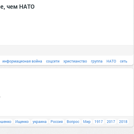
апокалипсис
ее, чем НАТО
информационая война
соцсети
христианство
группа
НАТО
сеть
1917
аборт
.
ошенко
Ищенко
украина
Россия
Вопрос
Мир
1917
2017
2018